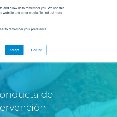
ite and allow us to remember you. We use this
is website and other media. To find out more
s
Higher Ed
Blog
Soporte
rowser to remember your preference
Accept
Decline
aconducta de
tervención