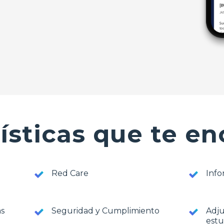
ísticas que te e
Red Care
Info
as
Seguridad y Cumplimiento
Adju
estu