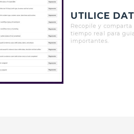
UTILICE DA
Recopile y comparta 
tiempo real para gui
importantes.