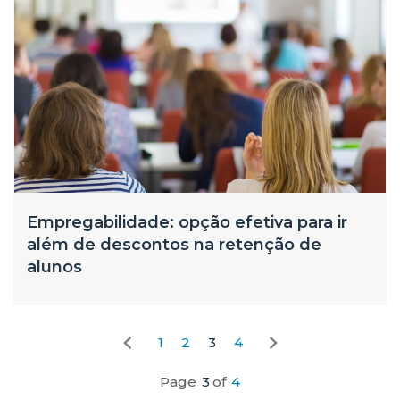
Empregabilidade: opção efetiva para ir
além de descontos na retenção de
alunos
1
2
3
4
Page
3
of
4