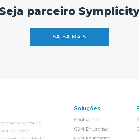
Seja parceiro Symplicit
SAIBA MAIS
Soluções
Contratanet
C
 ensino superior no
CSM Enterprise
O
 estudantes e
um conjunto robusto
CSM Foundation