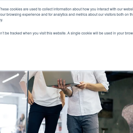
These cookies are used to collect information about how you interact with our webs
our browsing experience and for analytics and metrics about our visitors both on th
Home
Sobre
Soluções
Empresas
Co
y.
on’t be tracked when you visit this website. A single cookie will be used in your b