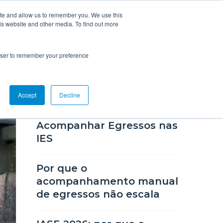
ite and allow us to remember you. We use this
is website and other media. To find out more
nteúdo
Suporte
Fale Conosco
rowser to remember your preference
POSTS RECENTES
Accept
Decline
IASE 2026: A Estratégia de
Acompanhar Egressos nas
IES
Por que o
acompanhamento manual
de egressos não escala