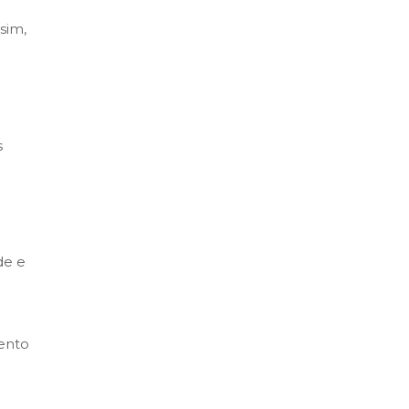
sim,
s
de e
ento