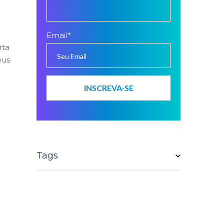
Email
*
rta
eus
Tags