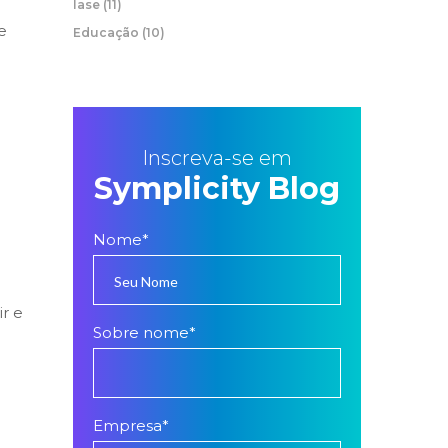
Iase
(11)
e
Educação
(10)
Inscreva-se em
Symplicity Blog
Nome
*
r e
Sobre nome
*
Empresa
*