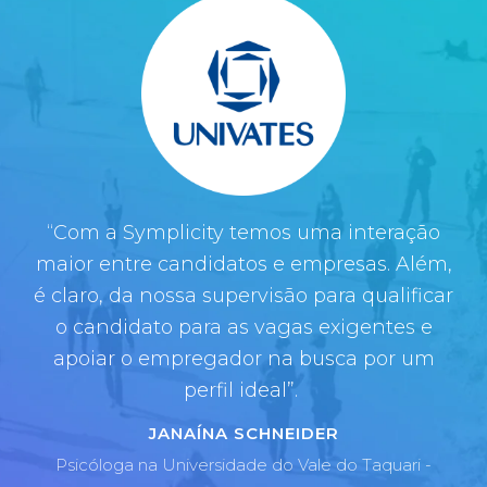
"O pacote diverso de recursos e serviços da
"Hoje a solução da Symplicity
“Com a Symplicity temos uma interação
está inserida
em praticamente todos os nossos serviços e
maior entre candidatos e empresas. Além,
Symplicity complementa o projeto de
é claro, da nossa supervisão para qualificar
fazemos questão disso. Impulsionamos a
trabalho da PUC Carreiras, atendendo
alunos de cursos presenciais e virtuais da
o candidato para as vagas exigentes e
cada ano o número de acessos de
apoiar o empregador na busca por um
PUC Minas espalhados por todo o país.
estudantes e egressos, assim temos o
controle de acionamentos e participação
Oportunidades de estágio e emprego,
perfil ideal”.
conteúdos de carreira variados, eventos e
aos serviços da área."
JANAÍNA SCHNEIDER
pesquisas são os destaques da plataforma
Psicóloga na Universidade do Vale do Taquari -
que já está consolidada entre nossos