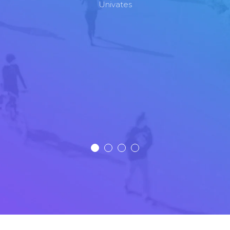
Univates
alunos e egressos, e também entre os
empregadores parcerios. O CSM permite a
autonomia na divulgação de vagas e nos
recrutamentos, criando um espaço focado
na empregabilidade e acessível 24 horas
por dia"