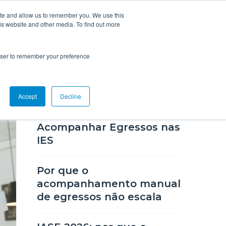
ite and allow us to remember you. We use this
is website and other media. To find out more
nteúdo
Suporte
Fale Conosco
rowser to remember your preference
POSTS RECENTES
Accept
Decline
IASE 2026: A Estratégia de
Acompanhar Egressos nas
IES
Por que o
acompanhamento manual
de egressos não escala