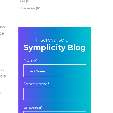
Iase
(11)
Educação
(10)
ssa
de
Inscreva-se em
Symplicity Blog
Nome
*
io,
para
Sobre nome
*
al
Empresa
*