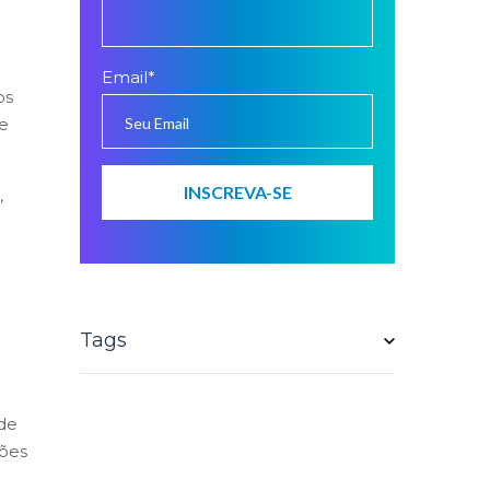
Email
*
os
ue
,
Tags
de
tões