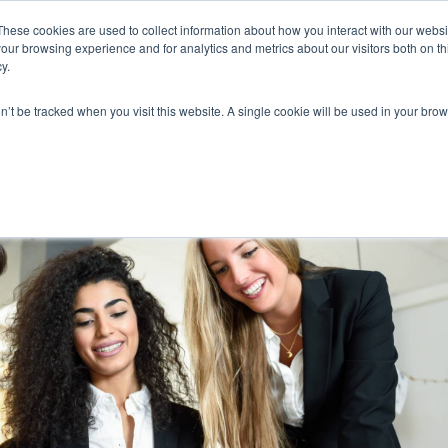
These cookies are used to collect information about how you interact with our webs
our browsing experience and for analytics and metrics about our visitors both on th
Home
Sobre
Soluções
Empresas
Co
y.
on’t be tracked when you visit this website. A single cookie will be used in your b