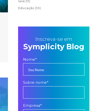
Iase
(11)
Educação
(10)
Inscreva-se em
Symplicity Blog
Nome
*
Sobre nome
*
Empresa
*