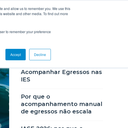
ite and allow us to remember you. We use this
is website and other media. To find out more
nteúdo
Suporte
Fale Conosco
rowser to remember your preference
POSTS RECENTES
Accept
Decline
IASE 2026: A Estratégia de
Acompanhar Egressos nas
IES
Por que o
acompanhamento manual
de egressos não escala