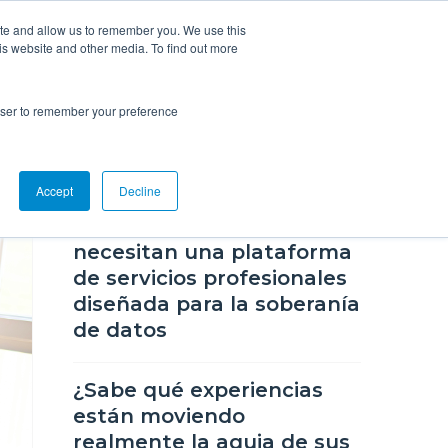
ite and allow us to remember you. We use this
is website and other media. To find out more
s
Higher Ed
Blog
Soporte
rowser to remember your preference
BLOGS RECIENTES
Accept
Decline
Por qué las universidades
necesitan una plataforma
de servicios profesionales
diseñada para la soberanía
de datos
¿Sabe qué experiencias
están moviendo
realmente la aguja de sus